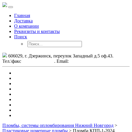
Главная
Доставка
О компании
Реквизиты и контакты
Поиск
606029, г. Дзержинск, переулок Западный д.5 оф.43.
Тел.\факс
8-908-167-78-84
. Email:
oootpk5@yandex.ru
Пластиковые номерные пломбы
Пломбы тросовые
Пломбы самоклеющиеся
Пломбы в виде навесного замка
Запорно-пломбировочные устройства для РЖД
Пломбы из металла
Инструмент для снятия пломб
Традиционные пломбирующие материалы
Специальные пакеты и сумки
Пломбы, системы опломбирования Нижний Новгород
>
Пластиковые номерные пломбы
>
Пломба КПП-1-2024